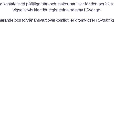
 kontakt med pålitliga hår- och makeupartister för den perfekta f
vigselbevis klart för registrering hemma i Sverige.
erande och förvånansvärt överkomligt, er drömvigsel i Sydafrika 
Många par vill föreviga sin dag med profession
Joanne Markland
, som har förgyllt flera av vå
Från första inspirations­mötet till den färdiga b
ögonblick och det storslagna landskapet.
Tack vare vårt långvariga samarbete kan vi för
paket som annars inte vore möjliga, så att ni k