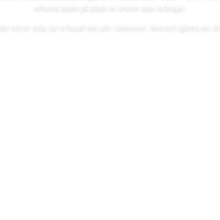
erfarna team på plats er vision utan krångel.
r vid er sida tar vi hand om allt: ceremoni, fest och gärna en 