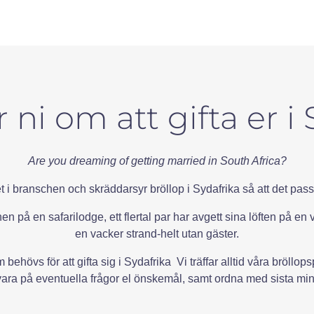
i om att gifta er i 
Are you dreaming of getting married in South Africa?
t i branschen och skräddarsyr bröllop i Sydafrika så att det pas
en på en safarilodge, ett flertal par har avgett sina löften på en
en vacker strand-helt utan gäster.
behövs för att gifta sig i Sydafrika Vi träffar alltid våra bröll
vara på eventuella frågor el önskemål, samt ordna med sista min