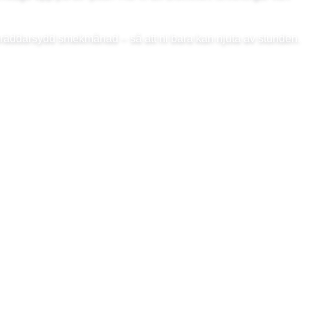
skräddarsydd smekmånad – så att ni bara kan njuta av stunden.