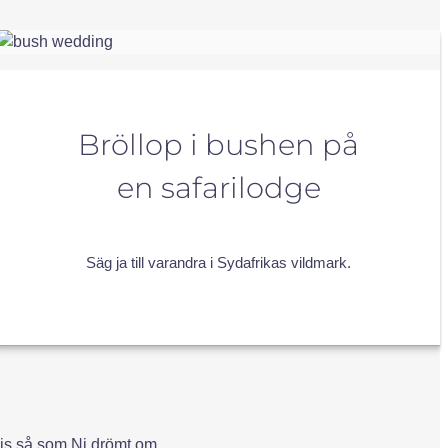
Bröllop i bushen på
en safarilodge
Säg ja till varandra i Sydafrikas vildmark.
precis så som Ni drömt om.