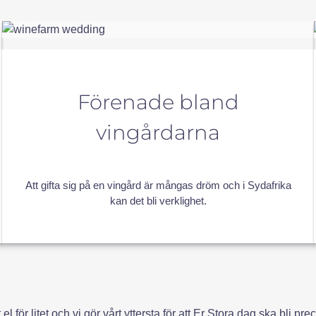
Förenade bland
vingårdarna
Att gifta sig på en vingård är mångas dröm och i Sydafrika
kan det bli verklighet.
t el för litet och vi gör vårt yttersta för att Er Stora dag ska bli 