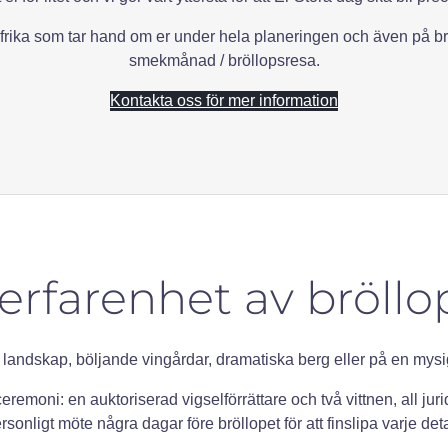
frika som tar hand om er under hela planeringen och även på bröll
smekmånad / bröllopsresa.
Kontakta oss för mer information
 erfarenhet av bröllop
ande landskap, böljande vingårdar, dramatiska berg eller på en m
ceremoni: en auktoriserad vigselförrättare och två vittnen, all ju
rsonligt möte några dagar före bröllopet för att finslipa varje deta