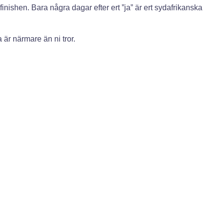
inishen. Bara några dagar efter ert ”ja” är ert sydafrikanska
är närmare än ni tror.
ella bilder, och vi samarbetar med den prisbelönta fotografen
ra tidigare bröllop med sin konstnärliga blick.
ildserien arbetar Joanne nära er för att fånga varje spontant
handla fram exklusiva, förmånliga priser och skräddarsydda
an njuta av stunden medan vi sköter resten.