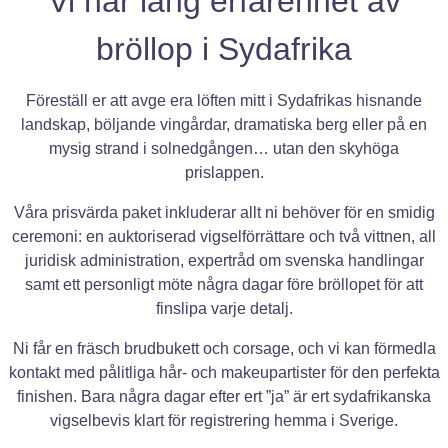
Vi har lång erfarenhet av
bröllop i Sydafrika
Föreställ er att avge era löften mitt i Sydafrikas hisnande
landskap, böljande vingårdar, dramatiska berg eller på en
mysig strand i solnedgången… utan den skyhöga
prislappen.
Våra prisvärda paket inkluderar allt ni behöver för en smidig
ceremoni: en auktoriserad vigselförrättare och två vittnen, all
juridisk administration, expertråd om svenska handlingar
samt ett personligt möte några dagar före bröllopet för att
finslipa varje detalj.
Ni får en fräsch brudbukett och corsage, och vi kan förmedla
kontakt med pålitliga hår- och makeupartister för den perfekta
finishen. Bara några dagar efter ert ”ja” är ert sydafrikanska
vigselbevis klart för registrering hemma i Sverige.