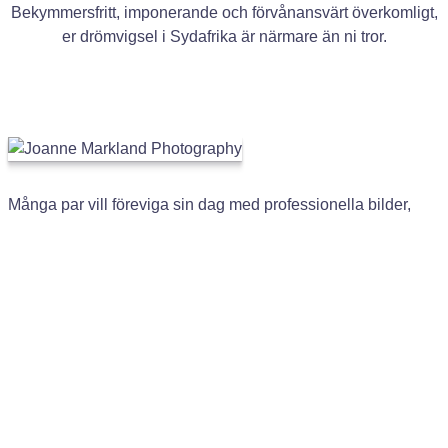
Bekymmersfritt, imponerande och förvånansvärt överkomligt,
er drömvigsel i Sydafrika är närmare än ni tror.
Många par vill föreviga sin dag med professionella bilder,
och vi samarbetar med den prisbelönta fotografen
Joanne
Markland
, som har förgyllt flera av våra tidigare bröllop med
sin konstnärliga blick.
Från första inspirations­mötet till den färdiga bildserien
arbetar Joanne nära er för att fånga varje spontant ögonblick
och det storslagna landskapet.
Tack vare vårt långvariga samarbete kan vi förhandla fram
exklusiva, förmånliga priser och skräddarsydda paket som