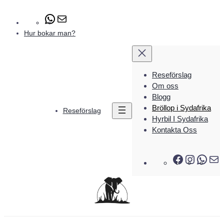
#
E
-
Hur bokar man?
p
o
s
t
Reseförslag
Om oss
Blogg
Bröllop i Sydafrika
Reseförslag
Hyrbil I Sydafrika
Kontakta Oss
F
I
W
a
n
h
-
c
s
a
p
e
t
t
o
b
a
s
s
o
g
A
t