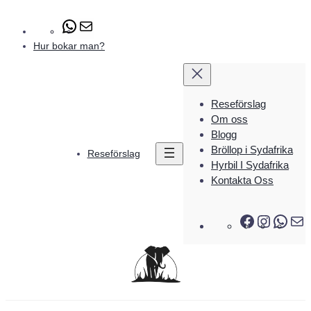
Hoppa
#
E
till
-
innehåll
Hur bokar man?
p
o
s
t
Reseförslag
Om oss
Blogg
Bröllop i Sydafrika
Reseförslag
Hyrbil I Sydafrika
Kontakta Oss
F
I
W
a
n
h
-
c
s
a
p
e
t
t
o
b
a
s
s
o
g
A
t