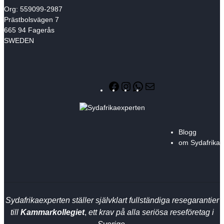
Org: 559099-2987
Prästbolsvägen 7
665 94 Fagerås
SWEDEN
F
I
W
E
a
n
h
-
c
s
a
p
e
t
t
o
b
a
s
s
Blogg
o
g
A
t
om Sydafrika
o
r
p
k
a
p
m
Sydafrikaexperten ställer självklart fullständiga resegarantier
till
Kammarkollegiet
,
ett krav på alla seriösa reseföretag i