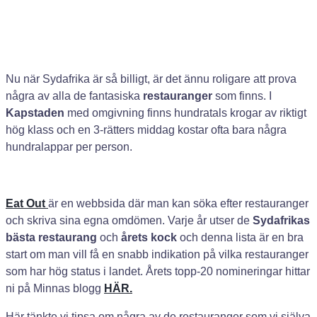
Nu när Sydafrika är så billigt, är det ännu roligare att prova
några av alla de fantasiska
restauranger
som finns. I
Kapstaden
med omgivning finns hundratals krogar av riktigt
hög klass och en 3-rätters middag kostar ofta bara några
hundralappar per person.
Eat Out
är en webbsida där man kan söka efter restauranger
och skriva sina egna omdömen. Varje år utser de
Sydafrikas
bästa restaurang
och
årets kock
och denna lista är en bra
start om man vill få en snabb indikation på vilka restauranger
som har hög status i landet. Årets topp-20 nomineringar hittar
ni på Minnas blogg
HÄR.
Här tänkte vi tipsa om några av de restauranger som vi själva