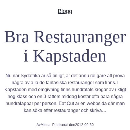
o
r
p
k
a
p
Blogg
m
Bra Restauranger
i Kapstaden
Nu när Sydafrika är så billigt, är det ännu roligare att prova
några av alla de fantasiska restauranger som finns. I
Kapstaden med omgivning finns hundratals krogar av riktigt
hög klass och en 3-rätters middag kostar ofta bara några
hundralappar per person. Eat Out är en webbsida där man
kan söka efter restauranger och skriva…
Av
Minna
: Publicerat den
2012-09-30