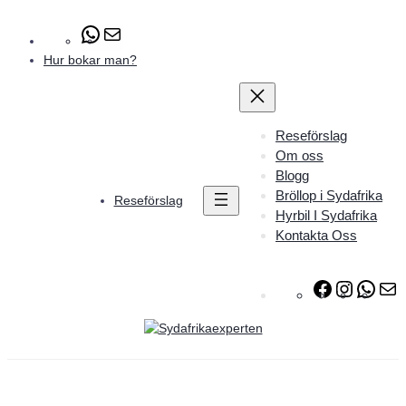
#
E
-
Hur bokar man?
p
o
s
t
Reseförslag
Om oss
Blogg
Bröllop i Sydafrika
Reseförslag
Hyrbil I Sydafrika
Kontakta Oss
F
I
W
a
n
h
-
c
s
a
p
e
t
t
o
b
a
s
s
o
g
A
t