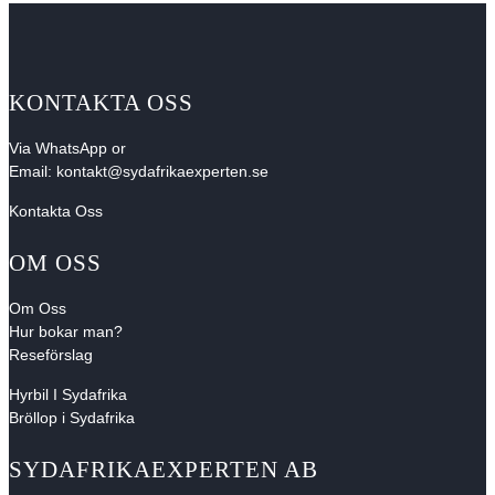
KONTAKTA OSS
Via
WhatsApp
or
Email:
kontakt@sydafrikaexperten.se
Kontakta Oss
OM OSS
Om Oss
Hur bokar man?
Reseförslag
Hyrbil I Sydafrika
Bröllop i Sydafrika
SYDAFRIKAEXPERTEN AB