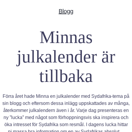
o
r
p
k
a
p
Blogg
m
Minnas
julkalender är
tillbaka
Förra året hade Minna en julkalender med Sydafrika-tema på
sin blogg och eftersom dessa inlägg uppskattades av många,
återkommer julkalendern även i år. Varje dag presenteras en
ny ”lucka” med något som förhoppningsvis ska inspirera och
öka intresset för Sydafrika som resmål. I dagens lucka hittar
ni massa bra information om en av Sydafrikas absolut…