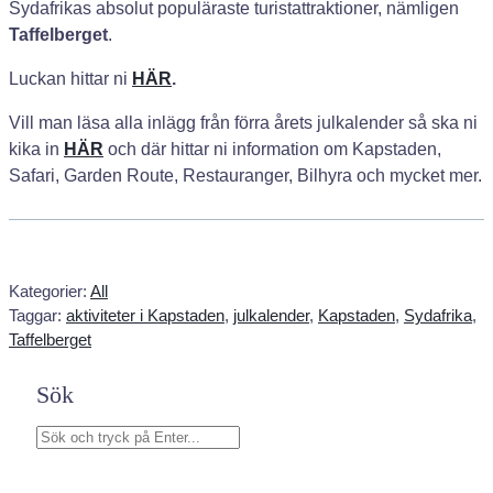
Sydafrikas absolut populäraste turistattraktioner, nämligen
Taffelberget
.
Luckan hittar ni
HÄR
.
Vill man läsa alla inlägg från förra årets julkalender så ska ni
kika in
HÄR
och där hittar ni information om Kapstaden,
Safari, Garden Route, Restauranger, Bilhyra och mycket mer.
Kategorier:
All
Taggar:
aktiviteter i Kapstaden
, 
julkalender
, 
Kapstaden
, 
Sydafrika
, 
Taffelberget
Sök
S
ö
k