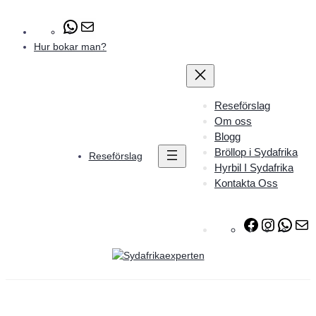
#
E
-
Hur bokar man?
p
o
s
t
Reseförslag
Om oss
Blogg
Bröllop i Sydafrika
Reseförslag
Hyrbil I Sydafrika
Kontakta Oss
F
I
W
a
n
h
-
c
s
a
p
e
t
t
o
b
a
s
s
o
g
A
t