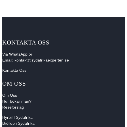
KONTAKTA OSS
Via
WhatsApp
or
Email:
kontakt@sydafrikaexperten.se
Kontakta Oss
OM OSS
Om Oss
Hur bokar man?
Reseförslag
Hyrbil I Sydafrika
Bröllop i Sydafrika